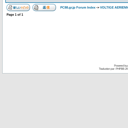
PC88.gr.jp Forum Index
->
VOLTIGE AERIEN
Page
1
of
1
Powered by
Traduction par : PHPBB JA