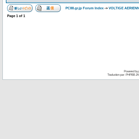
PC88.gr.jp Forum Index
->
VOLTIGE AERIEN
Page
1
of
1
Powered by
Traduction par : PHPBB JA