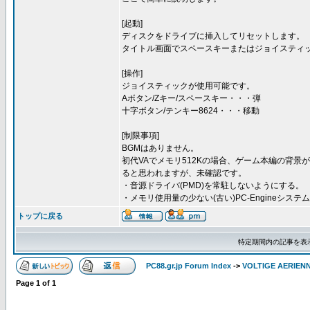
[起動]
ディスクをドライブに挿入してリセットします。
タイトル画面でスペースキーまたはジョイスティ
[操作]
ジョイスティックが使用可能です。
Aボタン/Zキー/スペースキー・・・弾
十字ボタン/テンキー8624・・・移動
[制限事項]
BGMはありません。
初代VAでメモリ512Kの場合、ゲーム本編の背景
ると思われますが、未確認です。
・音源ドライバ(PMD)を常駐しないようにする。
・メモリ使用量の少ない(古い)PC-Engineシス
トップに戻る
特定期間内の記事を表
PC88.gr.jp Forum Index
->
VOLTIGE AERIEN
Page
1
of
1