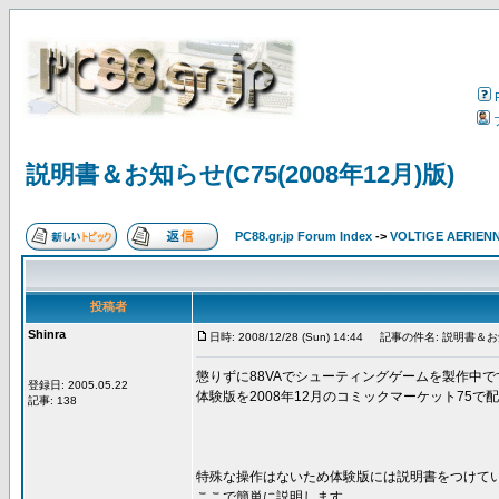
説明書＆お知らせ(C75(2008年12月)版)
PC88.gr.jp Forum Index
->
VOLTIGE AERIEN
投稿者
Shinra
日時: 2008/12/28 (Sun) 14:44
記事の件名: 説明書＆お知ら
懲りずに88VAでシューティングゲームを製作中で
登録日: 2005.05.22
体験版を2008年12月のコミックマーケット75で
記事: 138
特殊な操作はないため体験版には説明書をつけて
ここで簡単に説明します。