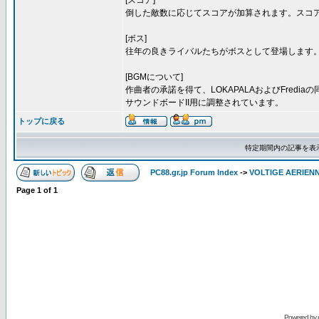
[スコア]
倒した敵数に応じてスコアが加算されます。スコ
[ボス]
往年の良きライバルたちがボスとして登場します
[BGMについて]
作曲者の承諾を得て、LOKAPALAおよびFredi
サウンドボードII用に調整されています。
トップに戻る
特定期間内の記事を表
PC88.gr.jp Forum Index
->
VOLTIGE AERIEN
Page
1
of
1
Powered by