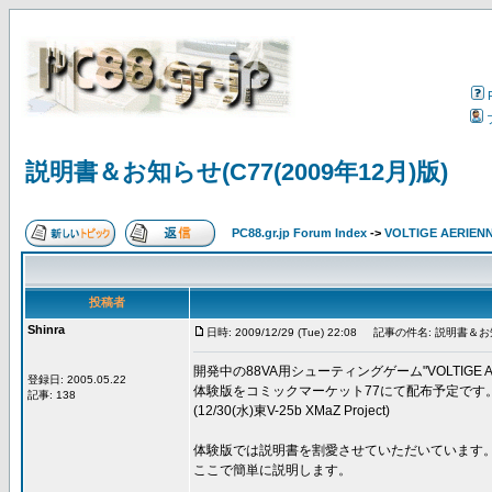
説明書＆お知らせ(C77(2009年12月)版)
PC88.gr.jp Forum Index
->
VOLTIGE AERIEN
投稿者
Shinra
日時: 2009/12/29 (Tue) 22:08
記事の件名: 説明書＆お知ら
開発中の88VA用シューティングゲーム"VOLTIGE AE
登録日: 2005.05.22
体験版をコミックマーケット77にて配布予定です
記事: 138
(12/30(水)東V-25b XMaZ Project)
体験版では説明書を割愛させていただいています
ここで簡単に説明します。