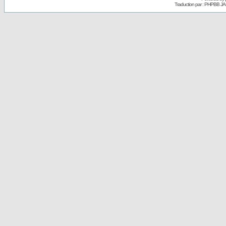
Traduction par : PHPBB JA