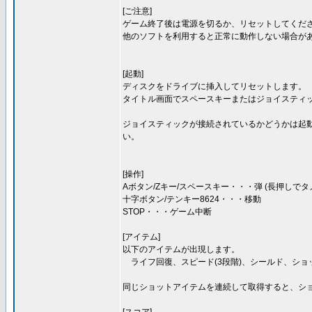
[ご注意]
ゲーム終了後は電源を切るか、リセットしてくださ
他のソフトを利用すると正常に動作しない場合が
[起動]
ディスクをドライブに挿入してリセットします。
タイトル画面でスペースキーまたはジョイスティ
ジョイスティックが接続されているかどうかは起
い。
[操作]
Aボタン/Zキー/スペースキー・・・弾 (長押しでタ
十字ボタン/テンキー8624・・・移動
STOP・・・ゲーム中断
[アイテム]
以下のアイテムが出現します。
ライフ回復、スピード(3段階)、シールド、ショッ
同じショットアイテムを連続して取得すると、シ