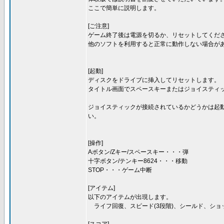
ここで簡単に説明します。
[ご注意]
ゲーム終了後は電源を切るか、リセットしてくださ
他のソフトを利用すると正常に動作しない場合が
[起動]
ディスクをドライブに挿入してリセットします。
タイトル画面でスペースキーまたはジョイスティ
ジョイスティックが接続されているかどうかは起
い。
[操作]
Aボタン/Zキー/スペースキー・・・弾
十字ボタン/テンキー8624・・・移動
STOP・・・ゲーム中断
[アイテム]
以下のアイテムが出現します。
ライフ回復、スピード(3段階)、シールド、ショッ