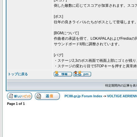
[スコア]
倒した敵数に応じてスコアが加算されます。スコ
[ボス]
往年の良きライバルたちがボスとして登場します
[BGMについて]
作曲者の承諾を得て、LOKAPALAおよびFredi
サウンドボードII用に調整されています。
[バグ]
・ステージ2,3のボス画面で画面上部にゴミが残り
・ステージの変わり目でSTOPキーを押すと異常
トップに戻る
特定期間内の記事を表
PC88.gr.jp Forum Index
->
VOLTIGE AERIEN
Page
1
of
1