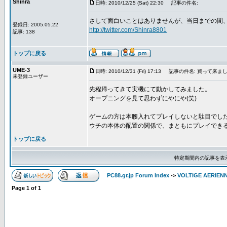
Shinra
日時: 2010/12/25 (Sat) 22:30
記事の件名:
さして面白いことはありませんが、当日までの間
登録日: 2005.05.22
http://twitter.com/Shinra8801
記事: 138
トップに戻る
UME-3
日時: 2010/12/31 (Fri) 17:13
記事の件名: 買って来まし
未登録ユーザー
先程帰ってきて実機にて動かしてみました。
オープニングを見て思わずにやにや(笑)
ゲームの方は本腰入れてプレイしないと駄目でした(
ウチの本体の配置の関係で、まともにプレイできる
トップに戻る
特定期間内の記事を表
PC88.gr.jp Forum Index
->
VOLTIGE AERIEN
Page
1
of
1