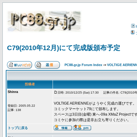
C79(2010年12月)にて完成版頒布予定
PC88.gr.jp Forum Index
->
VOLTIGE AERIEN
投稿者
Shinra
日時: 2010/12/25 (Sat) 17:30
記事の件名: C79(201
VOLTIGE AERIENNEがようやく完成の運びです。
登録日: 2005.05.22
コミックマーケット79にて頒布します。
記事: 138
スペースは3日目(金曜) 東へ-09a XMaZ Projectで
コミケに参加の際は是非お立ち寄りください。
トップに戻る